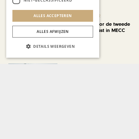
NIET-GECLASSIFICEERD
ALLES ACCEPTEREN
KUNST & CULTUUR
EuropArtFair voor de tweede
keer op rij te gast in MECC
ALLES AFWIJZEN
Maastricht
DETAILS WEERGEVEN
KUNST & CULTUUR
Wereldse beelden tijdens
Cultura Nova
REIZEN