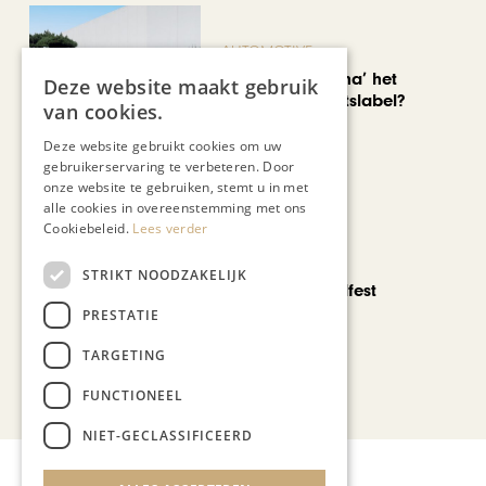
AUTOMOTIVE
Is ‘Made in China’ het
Deze website maakt gebruik
nieuwe kwaliteitslabel?
van cookies.
Deze website gebruikt cookies om uw
gebruikerservaring te verbeteren. Door
onze website te gebruiken, stemt u in met
alle cookies in overeenstemming met ons
Cookiebeleid.
Lees verder
CHAPEAU TV
STRIKT NOODZAKELIJK
Noorbeek Foodfest
PRESTATIE
TARGETING
Bekijk alle artikelen
FUNCTIONEEL
NIET-GECLASSIFICEERD