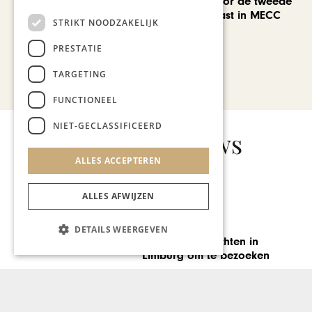
EuropArtFair voor de tweede
keer op rij te gast in MECC
STRIKT NOODZAKELIJK
Maastricht
PRESTATIE
TARGETING
Bekijk alle artikelen
FUNCTIONEEL
NIET-GECLASSIFICEERD
Gerelateerd nieuws
ALLES ACCEPTEREN
ALLES AFWIJZEN
LINK
DETAILS WEERGEVEN
Een schiereiland in de
keuken: meer dan een
compromis