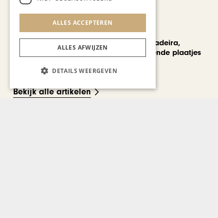
ALLES ACCEPTEREN
REIZEN
Een week op Madeira,
ALLES AFWIJZEN
voorbij de bekende plaatjes
DETAILS WEERGEVEN
Bekijk alle artikelen
Gerelateerd nieuws
GASTRONOMIE
Grootste wijnbeurs van
Limburg gaat partnerschap