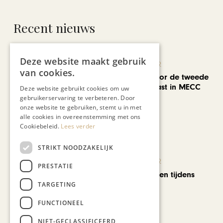
Recent nieuws
Deze website maakt gebruik
KUNST & CULTUUR
van cookies.
EuropArtFair voor de tweede
keer op rij te gast in MECC
Deze website gebruikt cookies om uw
Maastricht
gebruikerservaring te verbeteren. Door
onze website te gebruiken, stemt u in met
alle cookies in overeenstemming met ons
Cookiebeleid.
Lees verder
STRIKT NOODZAKELIJK
KUNST & CULTUUR
PRESTATIE
Wereldse beelden tijdens
Cultura Nova
TARGETING
FUNCTIONEEL
NIET-GECLASSIFICEERD