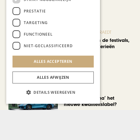
Recent nieuws
PRESTATIE
TARGETING
BLOG JO CORTENRAEDT
FUNCTIONEEL
We verzuipen in de festivals,
NIET-GECLASSIFICEERD
feesten en braderieën
ALLES ACCEPTEREN
ALLES AFWIJZEN
AUTOMOTIVE
DETAILS WEERGEVEN
Is ‘Made in China’ het
nieuwe kwaliteitslabel?