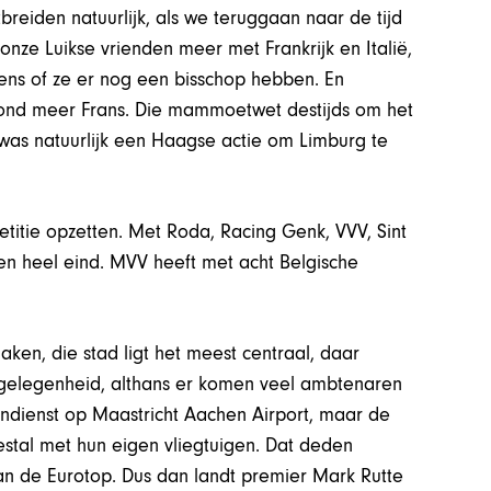
reiden natuurlijk, als we teruggaan naar de tijd
nze Luikse vrienden meer met Frankrijk en Italië,
ens of ze er nog een bisschop hebben. En
ond meer Frans. Die mammoetwet destijds om het
at was natuurlijk een Haagse actie om Limburg te
itie opzetten. Met Roda, Racing Genk, VVV, Sint
n heel eind. MVV heeft met acht Belgische
en, die stad ligt het meest centraal, daar
kgelegenheid, althans er komen veel ambtenaren
ijndienst op Maastricht Aachen Airport, maar de
stal met hun eigen vliegtuigen. Dat deden
van de Eurotop. Dus dan landt premier Mark Rutte