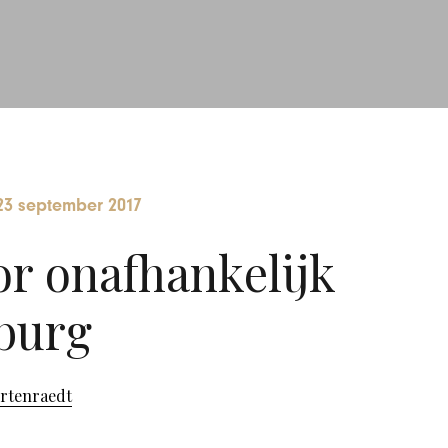
23 september 2017
r onafhankelijk
burg
ortenraedt