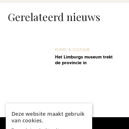
Gerelateerd nieuws
KUNST & CULTUUR
Organisatoren Magisch
t
Maastricht versterken
samenwerking
Deze website maakt gebruik
van cookies.