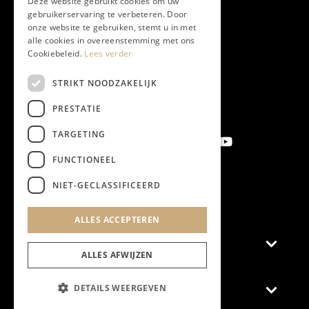
Deze website gebruikt cookies om uw
gebruikerservaring te verbeteren. Door
onze website te gebruiken, stemt u in met
alle cookies in overeenstemming met ons
Cookiebeleid.
Lees verder
STRIKT NOODZAKELIJK
PRESTATIE
TARGETING
FUNCTIONEEL
NIET-GECLASSIFICEERD
Aanmelden nieuwsbrief
ALLES ACCEPTEREN
Magazine
ALLES AFWIJZEN
DETAILS WEERGEVEN
Adverteren