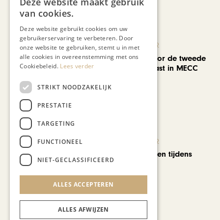
Deze website maakt gebruik
Recent nieuws
van cookies.
Deze website gebruikt cookies om uw
gebruikerservaring te verbeteren. Door
KUNST & CULTUUR
onze website te gebruiken, stemt u in met
alle cookies in overeenstemming met ons
EuropArtFair voor de tweede
Cookiebeleid.
Lees verder
keer op rij te gast in MECC
Maastricht
STRIKT NOODZAKELIJK
PRESTATIE
TARGETING
FUNCTIONEEL
KUNST & CULTUUR
Wereldse beelden tijdens
NIET-GECLASSIFICEERD
Cultura Nova
ALLES ACCEPTEREN
ALLES AFWIJZEN