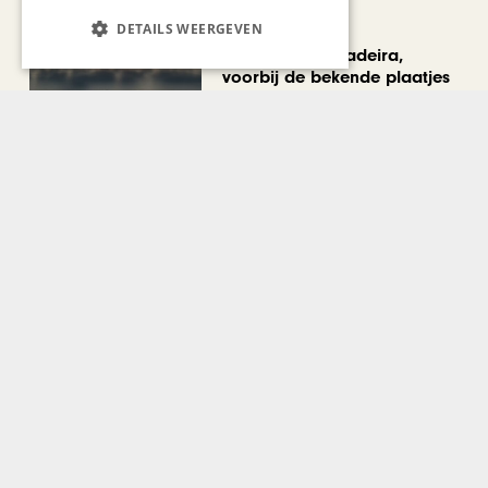
REIZEN
DETAILS WEERGEVEN
Een week op Madeira,
voorbij de bekende plaatjes
Bekijk alle artikelen
Gerelateerd nieuws
REIZEN
Gala-diner hotelorganisatie
Quality Lodgings bij La Butte
aux Bois