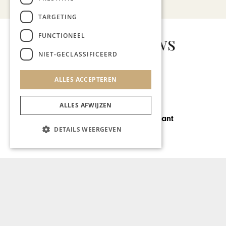
TARGETING
Gerelateerd nieuws
FUNCTIONEEL
NIET-GECLASSIFICEERD
ALLES ACCEPTEREN
ALLES AFWIJZEN
KUNST & CULTUUR
4 Van Gogh
DETAILS WEERGEVEN