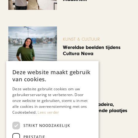
KUNST & CULTUUR
Wereldse beelden tijdens
Cultura Nova
Deze website maakt gebruik
van cookies.
Deze website gebruikt cookies om uw
gebruikerservaring te verbeteren. Door
REIZEN
onze website te gebruiken, stemt u in met
Een week op Madeira,
alle cookies in overeenstemming met ons
voorbij de bekende plaatjes
Cookiebeleid.
Lees verder
STRIKT NOODZAKELIJK
Bekijk alle artikelen
PRESTATIE