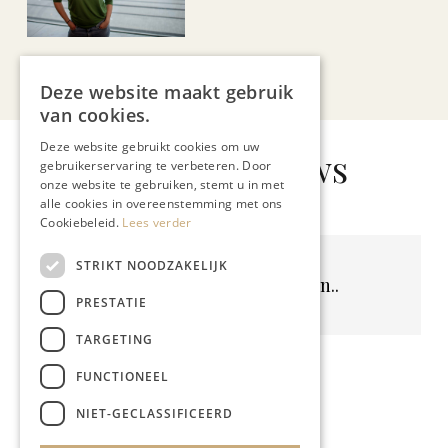
Bekijk alle artikelen
Deze website maakt gebruik
van cookies.
Deze website gebruikt cookies om uw
Gerelateerd nieuws
gebruikerservaring te verbeteren. Door
onze website te gebruiken, stemt u in met
alle cookies in overeenstemming met ons
Cookiebeleid.
Lees verder
STRIKT NOODZAKELIJK
Geen resultaten gevonden..
PRESTATIE
TARGETING
FUNCTIONEEL
NIET-GECLASSIFICEERD