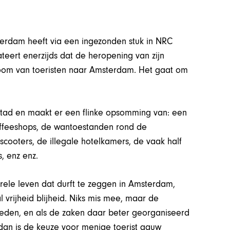
terdam heeft via een ingezonden stuk in NRC
teert enerzijds dat de heropening van zijn
room van toeristen naar Amsterdam. Het gaat om
 stad en maakt er een flinke opsomming van: een
coffeeshops, de wantoestanden rond de
ooters, de illegale hotelkamers, de vaak half
s, enz enz.
rele leven dat durft te zeggen in Amsterdam,
al vrijheid blijheid. Niks mis mee, maar de
eden, en als de zaken daar beter georganiseerd
 dan is de keuze voor menige toerist gauw