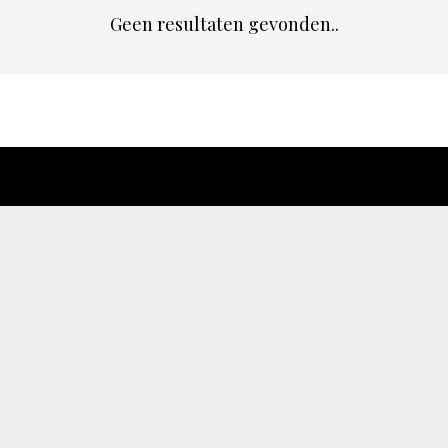
Geen resultaten gevonden..
chapeau
E-mailadres*
nieuwsbrief
Ik ga akkoo