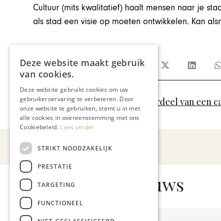
Cultuur (mits kwalitatief) haalt mensen naar je st
als stad een visie op moeten ontwikkelen. Kan als
Jo Cortenraedt
Deze website maakt gebruik
Deel dit artikel:
van cookies.
Deze website gebruikt cookies om uw
gebruikerservaring te verbeteren. Door
Geen onderdeel van een c
Meer artikelen over:
onze website te gebruiken, stemt u in met
alle cookies in overeenstemming met ons
Cookiebeleid.
Lees verder
STRIKT NOODZAKELIJK
PRESTATIE
Gerelateerd nieuws
TARGETING
FUNCTIONEEL