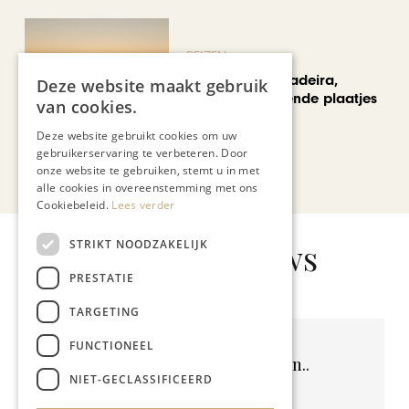
REIZEN
Een week op Madeira,
Deze website maakt gebruik
voorbij de bekende plaatjes
van cookies.
Deze website gebruikt cookies om uw
gebruikerservaring te verbeteren. Door
Bekijk alle artikelen
onze website te gebruiken, stemt u in met
alle cookies in overeenstemming met ons
Cookiebeleid.
Lees verder
Gerelateerd nieuws
STRIKT NOODZAKELIJK
PRESTATIE
TARGETING
FUNCTIONEEL
Geen resultaten gevonden..
NIET-GECLASSIFICEERD