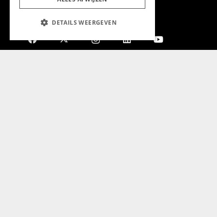
DETAILS WEERGEVEN
Aanmelden nieuwsbrief
Magazine
Adverteren
Algemeen
Algemene Voorwaarden
Privacyverklaring