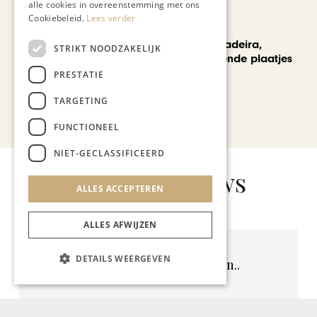
alle cookies in overeenstemming met ons
Cookiebeleid.
Lees verder
REIZEN
Een week op Madeira,
STRIKT NOODZAKELIJK
voorbij de bekende plaatjes
PRESTATIE
TARGETING
Bekijk alle artikelen
FUNCTIONEEL
NIET-GECLASSIFICEERD
Gerelateerd nieuws
ALLES ACCEPTEREN
ALLES AFWIJZEN
DETAILS WEERGEVEN
Geen resultaten gevonden..