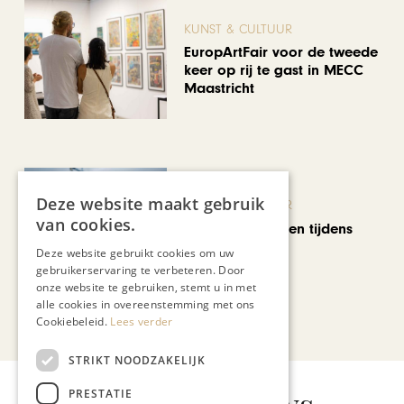
KUNST & CULTUUR
EuropArtFair voor de tweede
keer op rij te gast in MECC
Maastricht
Deze website maakt gebruik
KUNST & CULTUUR
van cookies.
Wereldse beelden tijdens
Cultura Nova
Deze website gebruikt cookies om uw
gebruikerservaring te verbeteren. Door
onze website te gebruiken, stemt u in met
alle cookies in overeenstemming met ons
Bekijk alle artikelen
Cookiebeleid.
Lees verder
STRIKT NOODZAKELIJK
Gerelateerd nieuws
PRESTATIE