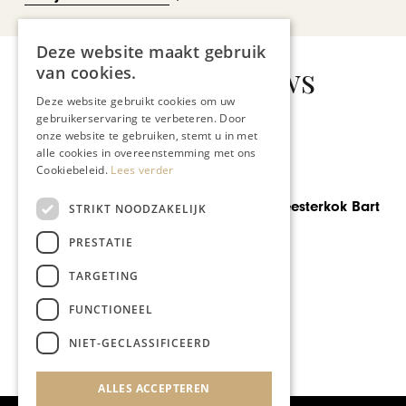
Deze website maakt gebruik
Gerelateerd nieuws
van cookies.
Deze website gebruikt cookies om uw
gebruikerservaring te verbeteren. Door
onze website te gebruiken, stemt u in met
alle cookies in overeenstemming met ons
Cookiebeleid.
Lees verder
GASTRONOMIE
Feestje voor meesterkok Bart
STRIKT NOODZAKELIJK
Ausems
PRESTATIE
TARGETING
FUNCTIONEEL
NIET-GECLASSIFICEERD
ALLES ACCEPTEREN