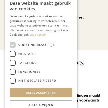
Deze website maakt gebruik
van cookies.
CHAPEAU TV
Deze website gebruikt cookies om uw
Noorbeek Foodfest
gebruikerservaring te verbeteren. Door
onze website te gebruiken, stemt u in met
alle cookies in overeenstemming met ons
Cookiebeleid.
Lees verder
Bekijk alle artikelen
STRIKT NOODZAKELIJK
PRESTATIE
Gerelateerd nieuws
TARGETING
FUNCTIONEEL
NIET-GECLASSIFICEERD
GASTRONOMIE
ALLES ACCEPTEREN
De streekproducten van
Eyserhalte
ALLES AFWIJZEN