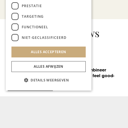
Bekijk alle artikelen
PRESTATIE
TARGETING
FUNCTIONEEL
Gerelateerd nieuws
NIET-GECLASSIFICEERD
ALLES ACCEPTEREN
GASTRONOMIE
ALLES AFWIJZEN
Mark Post: ‘Combineer
kweekvlees met feel good-
DETAILS WEERGEVEN
muziek’