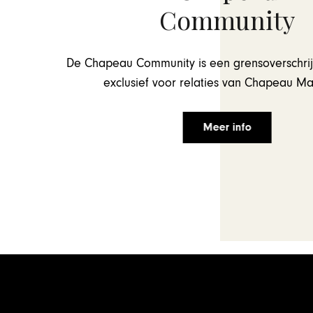
Community
De Chapeau Community is een grensoverschri
CHAPEAU COMMUNITY
exclusief voor relaties van Chapeau Ma
en tijdens
Mooie herfstpresentat
2023
Houthalen
Meer info