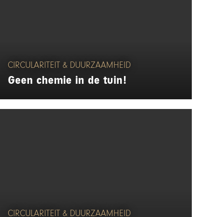
CIRCULARITEIT & DUURZAAMHEID
Geen chemie in de tuin!
CIRCULARITEIT & DUURZAAMHEID