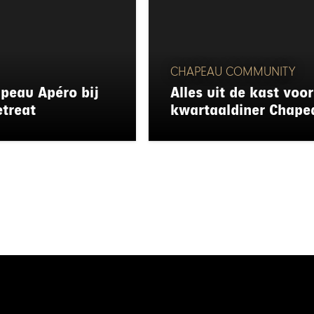
CHAPEAU COMMUNITY
apeau Apéro bij
Alles uit de kast voo
etreat
kwartaaldiner Chap