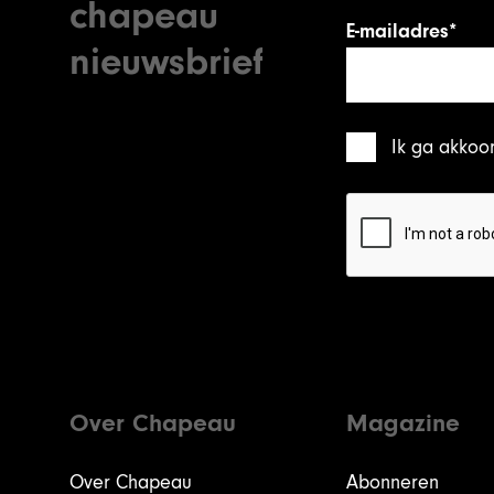
chapeau
E-mailadres*
nieuwsbrief
Ik ga akkoo
Over Chapeau
Magazine
Over Chapeau
Abonneren