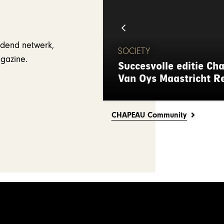
jdend netwerk,
SOCIETY
gazine.
ie Chapeau in
Succesvolle editie Ch
Van Oys Maastricht R
CHAPEAU Community