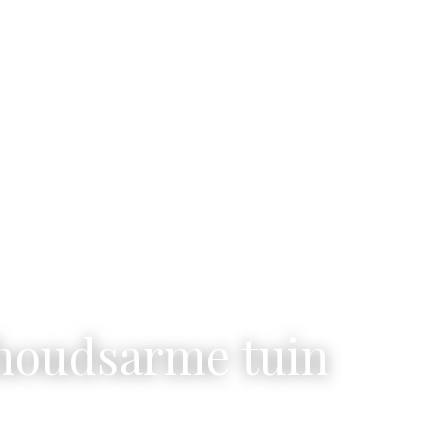
Chapeau TV
Chapeau Community
Adverteren
rhoudsarme tuin