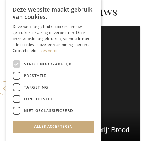
Gerelateerd nieuws
Deze website maakt gebruik
van cookies.
Deze website gebruikt cookies om uw
gebruikerservaring te verbeteren. Door
onze website te gebruiken, stemt u in met
alle cookies in overeenstemming met ons
Cookiebeleid.
Lees verder
STRIKT NOODZAKELIJK
PRESTATIE
TARGETING
FUNCTIONEEL
NIET-GECLASSIFICEERD
GASTRONOMIE
ALLES ACCEPTEREN
ES&C opent eigen bakkerij: Brood
Atelier