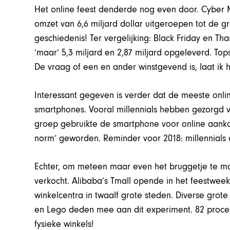
Het online feest denderde nog even door. Cyber 
omzet van 6,6 miljard dollar uitgeroepen tot de 
geschiedenis! Ter vergelijking: Black Friday en T
‘maar’ 5,3 miljard en 2,87 miljard opgeleverd. To
De vraag of een en ander winstgevend is, laat ik 
Interessant gegeven is verder dat de meeste on
smartphones. Vooral millennials hebben gezorgd v
groep gebruikte de smartphone voor online aanko
norm’ geworden. Reminder voor 2018: millennials
Echter, om meteen maar even het bruggetje te mak
verkocht. Alibaba’s Tmall opende in het feestweeke
winkelcentra in twaalf grote steden. Diverse grot
en Lego deden mee aan dit experiment. 82 procent
fysieke winkels!