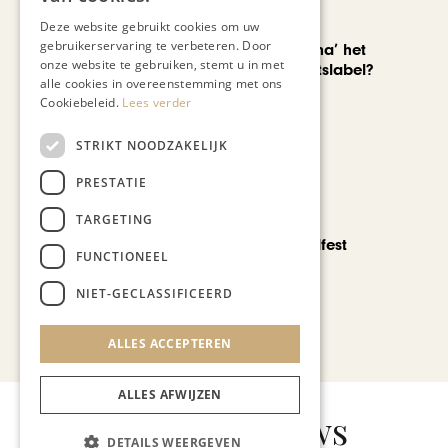
AUTOMOTIVE
Deze website gebruikt cookies om uw
gebruikerservaring te verbeteren. Door
Is ‘Made in China’ het
onze website te gebruiken, stemt u in met
nieuwe kwaliteitslabel?
alle cookies in overeenstemming met ons
Cookiebeleid.
Lees verder
STRIKT NOODZAKELIJK
PRESTATIE
TARGETING
CHAPEAU TV
Noorbeek Foodfest
FUNCTIONEEL
NIET-GECLASSIFICEERD
Bekijk alle artikelen
ALLES ACCEPTEREN
ALLES AFWIJZEN
Gerelateerd nieuws
DETAILS WEERGEVEN