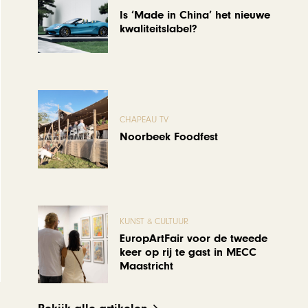
Is ‘Made in China’ het nieuwe
kwaliteitslabel?
CHAPEAU TV
Noorbeek Foodfest
KUNST & CULTUUR
EuropArtFair voor de tweede
keer op rij te gast in MECC
Maastricht