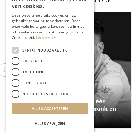
van cookies.
Deze website gebruikt cookies om uw
gebruikerservaring te verbeteren. Door
onze website te gebruiken, stemt u in met
alle cookies in overeenstemming met ons
Cookiebeleid.
Lees verder
STRIKT NOODZAKELIJK
PRESTATIE
TARGETING
FUNCTIONEEL
GASTRONOMIE
NIET-GECLASSIFICEERD
Damianz stapt over naar één
menu: meer kwaliteit, smaak en
ALLES ACCEPTEREN
duurzaamheid
ALLES AFWIJZEN