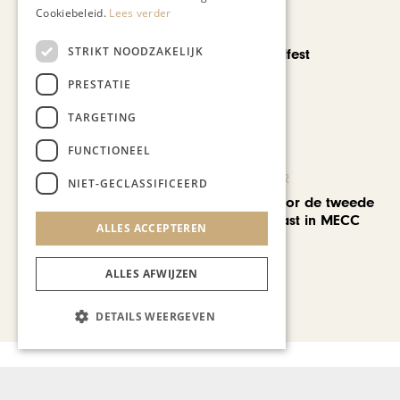
Cookiebeleid.
Lees verder
CHAPEAU TV
STRIKT NOODZAKELIJK
Noorbeek Foodfest
PRESTATIE
TARGETING
FUNCTIONEEL
KUNST & CULTUUR
NIET-GECLASSIFICEERD
EuropArtFair voor de tweede
keer op rij te gast in MECC
ALLES ACCEPTEREN
Maastricht
ALLES AFWIJZEN
Bekijk alle artikelen
DETAILS WEERGEVEN
Gerelateerd nieuws