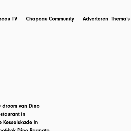
peau TV
Chapeau Community
Adverteren
Thema’s
de droom van Dino
staurant in
e Kesselskade in
Chef-kok Dino Bagnato