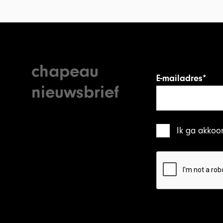
chapeau
E-mailadres*
nieuwsbrief
Ik ga akkoo