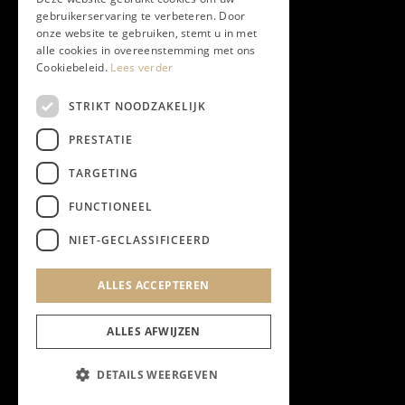
Twitter
gebruikerservaring te verbeteren. Door
onze website te gebruiken, stemt u in met
Instagram
alle cookies in overeenstemming met ons
Cookiebeleid.
Lees verder
LinkedIn
STRIKT NOODZAKELIJK
PRESTATIE
YouTube
TARGETING
FUNCTIONEEL
NIEUWSBRIEF
NIET-GECLASSIFICEERD
Algemene Voorwaarden
ALLES ACCEPTEREN
Privacyverklaring
Cookieverklaring
ALLES AFWIJZEN
DETAILS WEERGEVEN
@2023 Chapeau Magazine