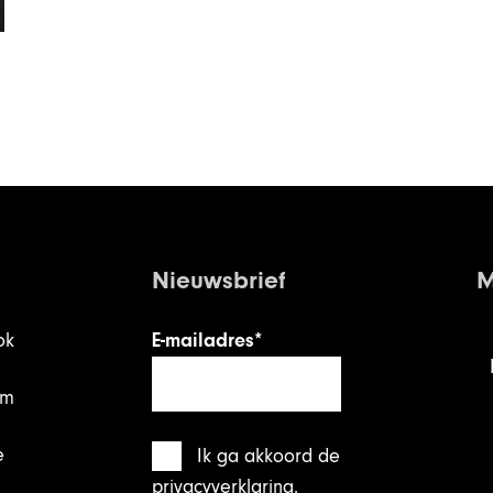
Nieuwsbrief
M
ok
E-mailadres*
am
e
Ik ga akkoord
de
privacyverklaring
.